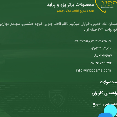
میدان امام خمینی.خیابان امیرکبیر.ناظم الاطبا جنوبی کوچه حشمتی. مجتمع تجاری
نور واحد ۲۰۴ طبقه اول
021-33911882-33939009
021-33939010
09021212657
09033739354
info@mbpparts.com
محصولات
راهنمای کاربران
دسترسی سریع
نمادها