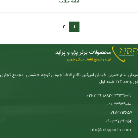
ادامه مطلب
2
1
میدان امام خمینی.خیابان امیرکبیر.ناظم الاطبا جنوبی کوچه حشمتی. مجتمع تجاری
نور واحد ۲۰۴ طبقه اول
021-33911882-33939009
021-33939010
09021212657
09033739354
info@mbpparts.com