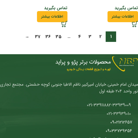
تماس بگیرید
تماس بگیرید
اطلاعات بیشتر
اطلاعات بیشتر
→
37
36
35
…
4
3
2
1
میدان امام خمینی.خیابان امیرکبیر.ناظم الاطبا جنوبی کوچه حشمتی. مجتمع تجاری
نور واحد ۲۰۴ طبقه اول
021-33911882-33939009
021-33939010
09021212657
09033739354