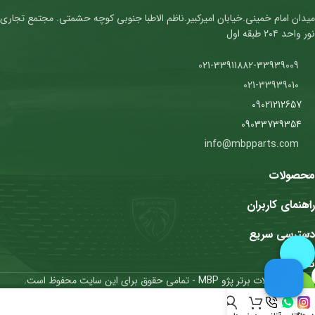
میدان امام خمینی.خیابان امیرکبیر.ناظم الاطبا جنوبی کوچه حشمتی. مجتمع تجاری
نور واحد ۲۰۴ طبقه اول
021-33911882-33939009
021-33939010
09021212657
09033739354
info@mbpparts.com
محصولات
راهنمای کاربران
دسترسی سریع
نمادها
محصولات برتر پژو MBP
- تمامی حقوق برای این سایت محفوظ است.