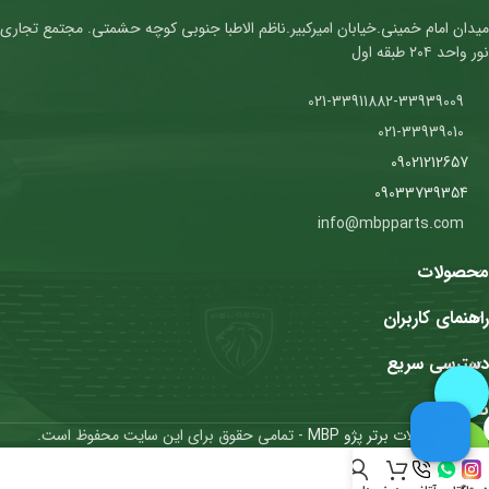
میدان امام خمینی.خیابان امیرکبیر.ناظم الاطبا جنوبی کوچه حشمتی. مجتمع تجاری
نور واحد ۲۰۴ طبقه اول
021-33911882-33939009
021-33939010
09021212657
09033739354
info@mbpparts.com
محصولات
راهنمای کاربران
دسترسی سریع
نمادها
محصولات برتر پژو MBP
- تمامی حقوق برای این سایت محفوظ است.