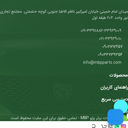
میدان امام خمینی.خیابان امیرکبیر.ناظم الاطبا جنوبی کوچه حشمتی. مجتمع تجاری
نور واحد ۲۰۴ طبقه اول
021-33911882-33939009
021-33939010
09021212657
09033739354
info@mbpparts.com
محصولات
راهنمای کاربران
دسترسی سریع
نمادها
محصولات برتر پژو MBP
- تمامی حقوق برای این سایت محفوظ است.