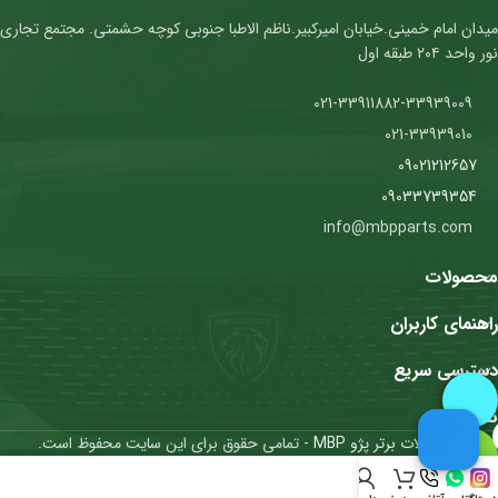
میدان امام خمینی.خیابان امیرکبیر.ناظم الاطبا جنوبی کوچه حشمتی. مجتمع تجاری
نور واحد ۲۰۴ طبقه اول
021-33911882-33939009
021-33939010
09021212657
09033739354
info@mbpparts.com
محصولات
راهنمای کاربران
دسترسی سریع
نمادها
محصولات برتر پژو MBP
- تمامی حقوق برای این سایت محفوظ است.