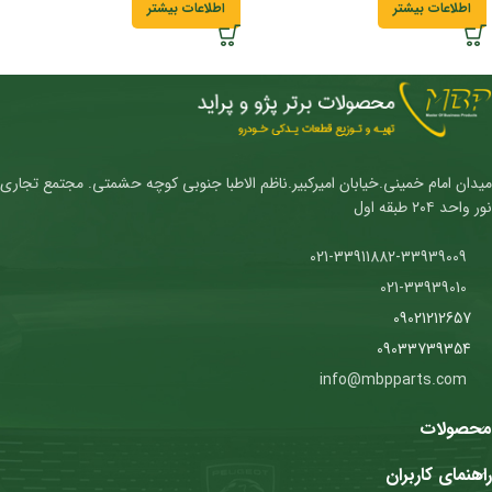
اطلاعات بیشتر
اطلاعات بیشتر
میدان امام خمینی.خیابان امیرکبیر.ناظم الاطبا جنوبی کوچه حشمتی. مجتمع تجاری
نور واحد ۲۰۴ طبقه اول
021-33911882-33939009
021-33939010
09021212657
09033739354
info@mbpparts.com
محصولات
راهنمای کاربران