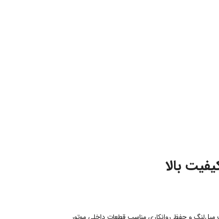
روج روغن موتور از قسمت میل‌لنگ و حفظ روانکاری مناسب قطعات داخلی موتور