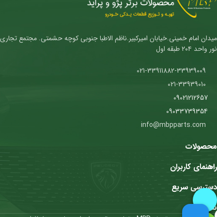
میدان امام خمینی.خیابان امیرکبیر.ناظم الاطبا جنوبی کوچه حشمتی. مجتمع تجاری
نور واحد ۲۰۴ طبقه اول
021-33911882-33939009
021-33939010
09021212657
09033739354
info@mbpparts.com
محصولات
راهنمای کاربران
دسترسی سریع
نمادها