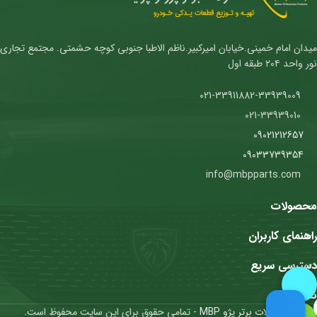
میدان امام خمینی.خیابان امیرکبیر.ناظم الاطبا جنوبی کوچه حشمتی. مجتمع تجاری
نور واحد ۲۰۴ طبقه اول
021-33911882-33939009
021-33939010
09021212657
09033739354
info@mbpparts.com
محصولات
راهنمای کاربران
دسترسی سریع
نمادها
محصولات برتر پژو MBP
- تمامی حقوق برای این سایت محفوظ است.