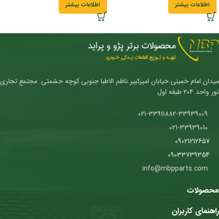
اطلاعات بیشتر
اطلاعات بیشتر
میدان امام خمینی.خیابان امیرکبیر.ناظم الاطبا جنوبی کوچه حشمتی. مجتمع تجاری
نور واحد ۲۰۴ طبقه اول
021-33911882-33939009
021-33939010
09021212657
09033739354
info@mbpparts.com
محصولات
راهنمای کاربران