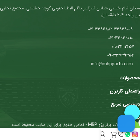
میدان امام خمینی.خیابان امیرکبیر.ناظم الاطبا جنوبی کوچه حشمتی. مجتمع تجاری
نور واحد ۲۰۴ طبقه اول
021-33911882-33939009
021-33939010
09021212657
09033739354
info@mbpparts.com
محصولات
راهنمای کاربران
دسترسی سریع
نمادها
محصولات برتر پژو MBP
- تمامی حقوق برای این سایت محفوظ است.