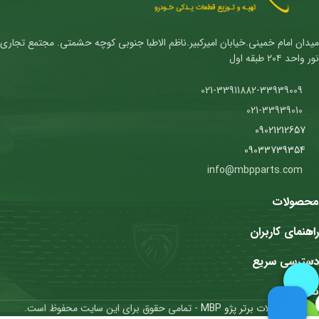
میدان امام خمینی.خیابان امیرکبیر.ناظم الاطبا جنوبی کوچه حشمتی. مجتمع تجاری
نور واحد ۲۰۴ طبقه اول
021-33911882-33939009
021-33939010
09021212657
09033739354
info@mbpparts.com
محصولات
راهنمای کاربران
دسترسی سریع
نمادها
محصولات برتر پژو MBP
- تمامی حقوق برای این سایت محفوظ است.