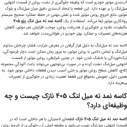
آب‌بندی موتور خودرو است که وظیفه جلوگیری از نشت روغن از قسمت انتهایی
میل‌لنگ را بر عهده دارد. این قطعه با ایجاد آب‌بندی دقیق میان میل‌لنگ و بلوک
موتور، مانع خروج روغن موتور شده و نقش مهمی در حفظ عملکرد صحیح سیستم
روانکاری موتور ایفا می‌کند. استفاده از یک
کاسه نمد ته میل لنگ پژو 405
باکیفیت، علاوه بر جلوگیری از هدررفت روغن، موجب افزایش عمر موتور، کاهش
هزینه‌های تعمیرات و عملکرد بهتر خودرو در طولانی‌مدت خواهد شد.
کاسه نمد ته میل‌لنگ به دلیل قرار گرفتن در معرض حرارت، فشار، چرخش مداوم
میل‌لنگ و تماس دائمی با روغن موتور، به مرور زمان ممکن است دچار فرسودگی،
ترک‌خوردگی یا خشک شدن شود. در چنین شرایطی، روغن موتور از قسمت
انتهایی میل‌لنگ نشت کرده و در صورت بی‌توجهی می‌تواند باعث آلودگی مجموعه
کلاچ، کاهش سطح روغن موتور و حتی آسیب دیدن قطعات داخلی موتور شود. به
همین دلیل، تعویض به‌موقع این قطعه اهمیت زیادی در جلوگیری از تعمیرات
پرهزینه دارد.
کاسه نمد ته میل لنگ 405 نازک چیست و چه
وظیفه‌ای دارد؟
کاسه نمد ته میل لنگ 405 نازک
قطعه‌ای لاستیکی با فنر داخلی است که در
قسمت انتهایی میل‌لنگ نصب می‌شود و وظیفه اصلی آن جلوگیری از خروج روغن