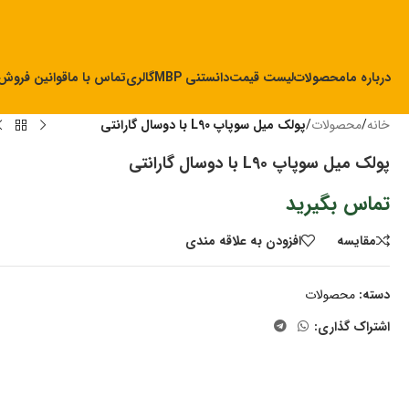
درباره ما
محصولات
لیست قیمت
دانستنی MBP
گالری
تماس با ما
قوانین فروش
خانه
/
محصولات
/
پولک میل سوپاپ L90 با دوسال گارانتی
پولک میل سوپاپ L90 با دوسال گارانتی
تماس بگیرید
مقايسه
افزودن به علاقه مندی
دسته:
محصولات
اشتراک گذاری: