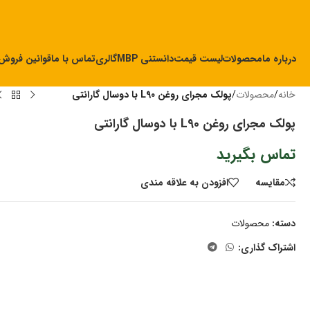
درباره ما
محصولات
لیست قیمت
دانستنی MBP
گالری
تماس با ما
قوانین فروش
خانه
/
محصولات
/
پولک مجرای روغن L90 با دوسال گارانتی
پولک مجرای روغن L90 با دوسال گارانتی
تماس بگیرید
مقايسه
افزودن به علاقه مندی
دسته:
محصولات
اشتراک گذاری: