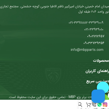
میدان امام خمینی.خیابان امیرکبیر.ناظم الاطبا جنوبی کوچه حشمتی. مجتمع تجاری
نور واحد ۲۰۴ طبقه اول
021-33911882-33939009
021-33939010
09021212657
09033739354
info@mbpparts.com
محصولات
راهنمای کاربران
دسترسی سریع
نمادها
محصولات برتر پژو MBP
- تمامی حقوق برای این سایت محفوظ است.