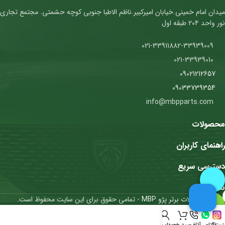
میدان امام خمینی.خیابان امیرکبیر.ناظم الاطبا جنوبی کوچه حشمتی. مجتمع تجاری
نور واحد ۲۰۴ طبقه اول
021-33911882-33939009
021-33939010
09021212657
09033739354
info@mbpparts.com
محصولات
راهنمای کاربران
دسترسی سریع
نمادها
محصولات برتر پژو MBP
- تمامی حقوق برای این سایت محفوظ است.