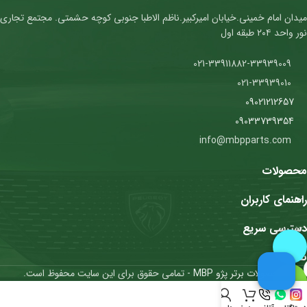
میدان امام خمینی.خیابان امیرکبیر.ناظم الاطبا جنوبی کوچه حشمتی. مجتمع تجاری
نور واحد ۲۰۴ طبقه اول
021-33911882-33939009
021-33939010
09021212657
09033739354
info@mbpparts.com
محصولات
راهنمای کاربران
دسترسی سریع
نمادها
محصولات برتر پژو MBP
- تمامی حقوق برای این سایت محفوظ است.