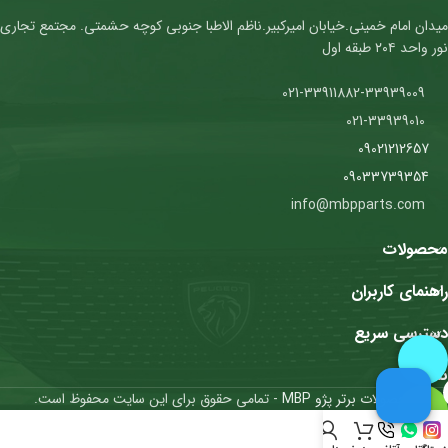
میدان امام خمینی.خیابان امیرکبیر.ناظم الاطبا جنوبی کوچه حشمتی. مجتمع تجاری
نور واحد ۲۰۴ طبقه اول
021-33911882-33939009
021-33939010
09021212657
09033739354
info@mbpparts.com
محصولات
راهنمای کاربران
دسترسی سریع
نمادها
محصولات برتر پژو MBP
- تمامی حقوق برای این سایت محفوظ است.