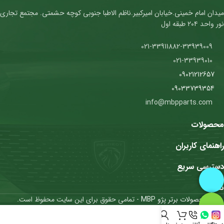
میدان امام خمینی.خیابان امیرکبیر.ناظم الاطبا جنوبی کوچه حشمتی. مجتمع تجاری
نور واحد ۲۰۴ طبقه اول
021-33911882-33939009
021-33939010
09021212657
09033739354
info@mbpparts.com
محصولات
راهنمای کاربران
دسترسی سریع
نمادها
محصولات برتر پژو MBP
- تمامی حقوق برای این سایت محفوظ است.