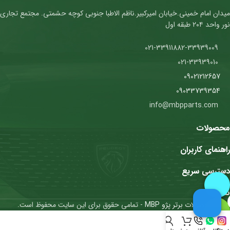
میدان امام خمینی.خیابان امیرکبیر.ناظم الاطبا جنوبی کوچه حشمتی. مجتمع تجاری
نور واحد ۲۰۴ طبقه اول
021-33911882-33939009
021-33939010
09021212657
09033739354
info@mbpparts.com
محصولات
راهنمای کاربران
دسترسی سریع
نمادها
محصولات برتر پژو MBP
- تمامی حقوق برای این سایت محفوظ است.