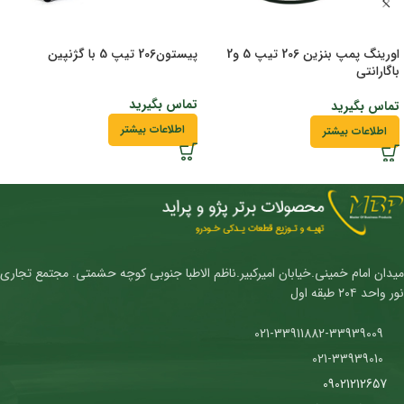
اورینگ پمپ بنزین 206 تیپ 5 و2
پیستون206 تیپ 5 با گژنپین
باگارانتی
تماس بگیرید
تماس بگیرید
اطلاعات بیشتر
اطلاعات بیشتر
میدان امام خمینی.خیابان امیرکبیر.ناظم الاطبا جنوبی کوچه حشمتی. مجتمع تجاری
نور واحد ۲۰۴ طبقه اول
021-33911882-33939009
021-33939010
09021212657