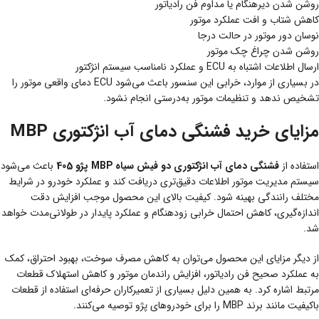
روشن شدن دیرهنگام یا مداوم فن رادیاتور
کاهش شتاب و افت عملکرد موتور
نوسان دور موتور در حالت درجا
روشن شدن چراغ چک موتور
ارسال اطلاعات اشتباه به ECU و عملکرد نامناسب سیستم انژکتور
در بسیاری از موارد، خرابی این سنسور باعث می‌شود ECU دمای واقعی موتور را
تشخیص ندهد و تنظیمات موتور به‌درستی انجام نشود.
مزایای خرید فشنگی دمای آب انژکتوری MBP
استفاده از
فشنگی دمای آب انژکتوری دو فیش سیاه MBP پژو 405
باعث می‌شود
سیستم مدیریت موتور اطلاعات دقیق‌تری دریافت کند و عملکرد خودرو در شرایط
مختلف رانندگی بهینه شود. کیفیت بالای این محصول موجب افزایش دقت
اندازه‌گیری، کاهش احتمال خرابی زودهنگام و عملکرد پایدار در طولانی‌مدت خواهد
شد.
از دیگر مزایای این محصول می‌توان به کاهش مصرف سوخت، بهبود احتراق، کمک
به عملکرد صحیح فن رادیاتور، افزایش راندمان موتور و کاهش استهلاک قطعات
مرتبط اشاره کرد. به همین دلیل بسیاری از تعمیرکاران حرفه‌ای استفاده از قطعات
باکیفیت مانند برند MBP را برای خودروهای پژو توصیه می‌کنند.