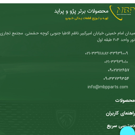
میدان امام خمینی.خیابان امیرکبیر.ناظم الاطبا جنوبی کوچه حشمتی. مجتمع تجاری
نور واحد ۲۰۴ طبقه اول
021-33911882-33939009
021-33939010
09021212657
09033739354
info@mbpparts.com
محصولات
راهنمای کاربران
دسترسی سریع