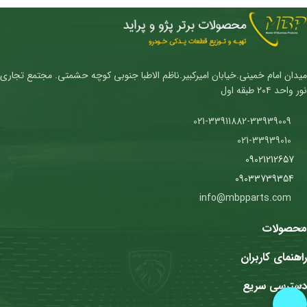
میدان امام خمینی.خیابان امیرکبیر.ناظم الاطبا جنوبی کوچه حشمتی. مجتمع تجاری
نور واحد ۲۰۴ طبقه اول
021-33911882-33939009
021-33939010
09021212657
09033739354
info@mbpparts.com
محصولات
راهنمای کاربران
دسترسی سریع