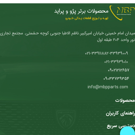
میدان امام خمینی.خیابان امیرکبیر.ناظم الاطبا جنوبی کوچه حشمتی. مجتمع تجاری
نور واحد ۲۰۴ طبقه اول
021-33911882-33939009
021-33939010
09021212657
09033739354
info@mbpparts.com
محصولات
راهنمای کاربران
دسترسی سریع