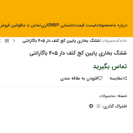
درباره ما
محصولات
لیست قیمت
دانستنی MBP
گالری
تماس با ما
قوانین فروش
خانه
/
محصولات
/
شلنگ بخاری پایین کج کنف دار 405 باگارانتی
شلنگ بخاری پایین کج کنف دار 405 باگارانتی
تماس بگیرید
مقايسه
افزودن به علاقه مندی
دسته:
محصولات
اشتراک گذاری: