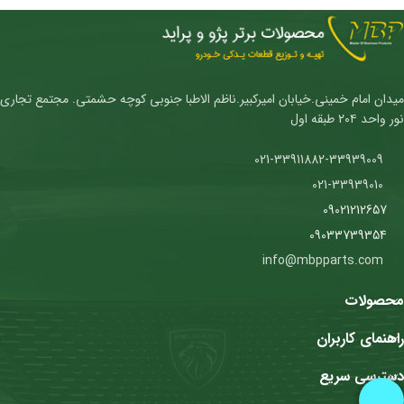
میدان امام خمینی.خیابان امیرکبیر.ناظم الاطبا جنوبی کوچه حشمتی. مجتمع تجاری
نور واحد ۲۰۴ طبقه اول
021-33911882-33939009
021-33939010
09021212657
09033739354
info@mbpparts.com
محصولات
راهنمای کاربران
دسترسی سریع