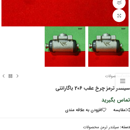
مشاهده 360 درجه
برای بزرگنمایی کلیک کنید
خانه
/
محصولات
سیلندر ترمز چرخ عقب 206 باگارانتی
تماس بگیرید
مقايسه
افزودن به علاقه مندی
دسته:
سیلندر ترمز
,
محصولات