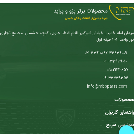
میدان امام خمینی.خیابان امیرکبیر.ناظم الاطبا جنوبی کوچه حشمتی. مجتمع تجاری
نور واحد ۲۰۴ طبقه اول
021-33911882-33939009
021-33939010
09021212657
09033739354
info@mbpparts.com
محصولات
راهنمای کاربران
دسترسی سریع