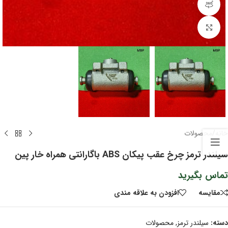
مشاهده 360 درجه
برای بزرگنمایی کلیک کنید
خانه
/
محصولات
سیلندر ترمز چرخ عقب پیکان ABS باگارانتی همراه خار پین
تماس بگیرید
مقايسه
افزودن به علاقه مندی
دسته:
سیلندر ترمز
,
محصولات