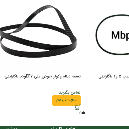
تسمه دینام وکولر خودرو ملی EF7ودنا باگارانتی
تماس بگیرید
اطلاعات بیشتر
راهنمای کاربران
دسترسی س