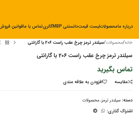
درباره ما
محصولات
لیست قیمت
دانستنی MBP
گالری
تماس با ما
قوانین فروش
خانه
/
محصولات
/
سیلندر ترمز چرخ عقب راست 206 با گارانتی
سیلندر ترمز چرخ عقب راست 206 با گارانتی
تماس بگیرید
مقايسه
افزودن به علاقه مندی
دسته:
سیلندر ترمز
,
محصولات
اشتراک گذاری: