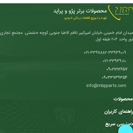
میدان امام خمینی.خیابان امیرکبیر.ناظم الاطبا جنوبی کوچه حشمتی. مجتمع تجاری
نور واحد ۲۰۴ طبقه اول
021-33911882-33939009
021-33939010
09021212657
09033739354
info@mbpparts.com
محصولات
راهنمای کاربران
دسترسی سریع