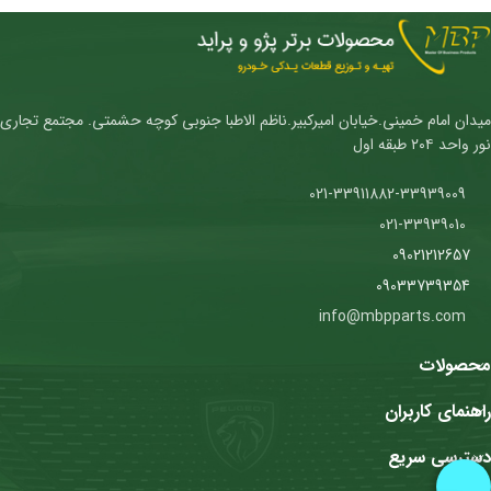
میدان امام خمینی.خیابان امیرکبیر.ناظم الاطبا جنوبی کوچه حشمتی. مجتمع تجاری
نور واحد ۲۰۴ طبقه اول
021-33911882-33939009
021-33939010
09021212657
09033739354
info@mbpparts.com
محصولات
راهنمای کاربران
دسترسی سریع