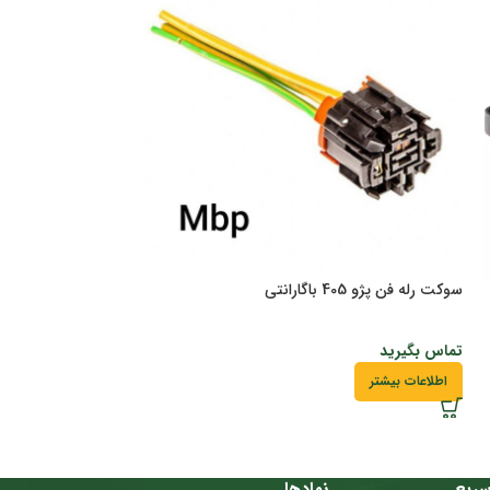
سوکت رله فن پژو 405 باگارانتی
شلنگ باک کامل پراید NG
تماس بگیرید
تماس بگیرید
اطلاعات بیشتر
اطلاعات بیشتر
ریع
نمادها