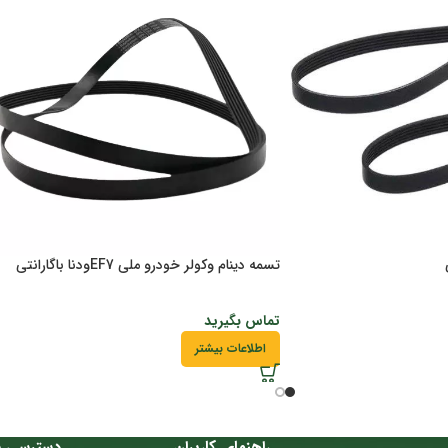
تسمه دینام وکولر خودرو ملی EF7ودنا باگارانتی
تماس بگیرید
اطلاعات بیشتر
راهنمای کاربران
دسترسی س