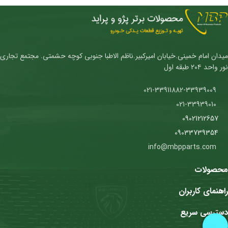
میدان امام خمینی.خیابان امیرکبیر.ناظم الاطبا جنوبی کوچه حشمتی. مجتمع تجاری
نور واحد ۲۰۴ طبقه اول
021-33911882-33939009
021-33939010
09021212657
09033739354
info@mbpparts.com
محصولات
راهنمای کاربران
دسترسی سریع