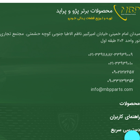
میدان امام خمینی.خیابان امیرکبیر.ناظم الاطبا جنوبی کوچه حشمتی. مجتمع تجاری
نور واحد ۲۰۴ طبقه اول
021-33911882-33939009
021-33939010
09021212657
09033739354
info@mbpparts.com
محصولات
راهنمای کاربران
دسترسی سریع