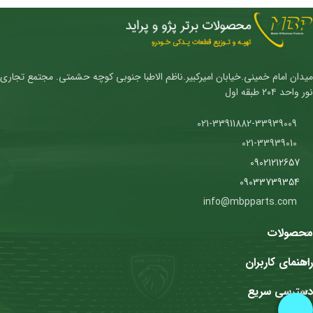
میدان امام خمینی.خیابان امیرکبیر.ناظم الاطبا جنوبی کوچه حشمتی. مجتمع تجاری
نور واحد ۲۰۴ طبقه اول
021-33911882-33939009
021-33939010
09021212657
09033739354
info@mbpparts.com
محصولات
راهنمای کاربران
دسترسی سریع