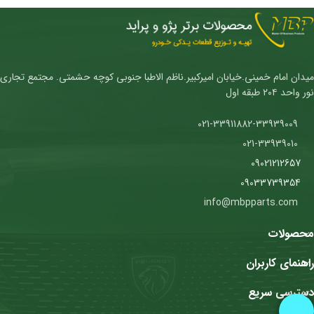
میدان امام خمینی.خیابان امیرکبیر.ناظم الاطبا جنوبی کوچه حشمتی. مجتمع تجاری
نور واحد ۲۰۴ طبقه اول
021-33911882-33939009
021-33939010
09021212657
09033739354
info@mbpparts.com
محصولات
راهنمای کاربران
دسترسی سریع