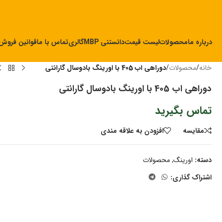
درباره ما
محصولات
لیست قیمت
دانستنی MBP
گالری
تماس با ما
قوانین فروش
خانه
/
محصولات
/
دوراهی اب 405 با اورینگ بادوسال گارانتی
دوراهی اب 405 با اورینگ بادوسال گارانتی
تماس بگیرید
مقايسه
افزودن به علاقه مندی
دسته:
اورینگ
,
محصولات
اشتراک گذاری: