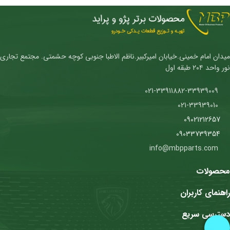
میدان امام خمینی.خیابان امیرکبیر.ناظم الاطبا جنوبی کوچه حشمتی. مجتمع تجاری
نور واحد ۲۰۴ طبقه اول
021-33911882-33939009
021-33939010
09021212657
09033739354
info@mbpparts.com
محصولات
راهنمای کاربران
دسترسی سریع