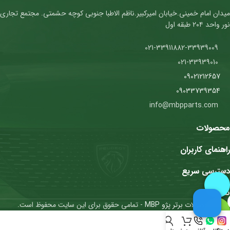
میدان امام خمینی.خیابان امیرکبیر.ناظم الاطبا جنوبی کوچه حشمتی. مجتمع تجاری
نور واحد ۲۰۴ طبقه اول
021-33911882-33939009
021-33939010
09021212657
09033739354
info@mbpparts.com
محصولات
راهنمای کاربران
دسترسی سریع
نمادها
محصولات برتر پژو MBP
- تمامی حقوق برای این سایت محفوظ است.