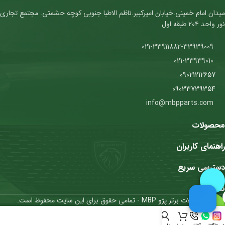
میدان امام خمینی.خیابان امیرکبیر.ناظم الاطبا جنوبی کوچه حشمتی. مجتمع تجاری
نور واحد ۲۰۴ طبقه اول
021-33911882-33939009
021-33939010
09021212657
09033739354
info@mbpparts.com
محصولات
راهنمای کاربران
دسترسی سریع
نمادها
محصولات برتر پژو MBP
- تمامی حقوق برای این سایت محفوظ است.