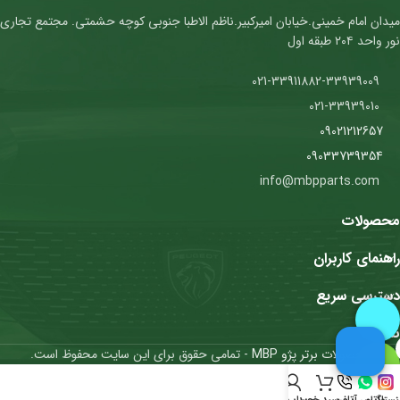
میدان امام خمینی.خیابان امیرکبیر.ناظم الاطبا جنوبی کوچه حشمتی. مجتمع تجاری
نور واحد ۲۰۴ طبقه اول
021-33911882-33939009
021-33939010
09021212657
09033739354
info@mbpparts.com
محصولات
راهنمای کاربران
دسترسی سریع
نمادها
محصولات برتر پژو MBP
- تمامی حقوق برای این سایت محفوظ است.