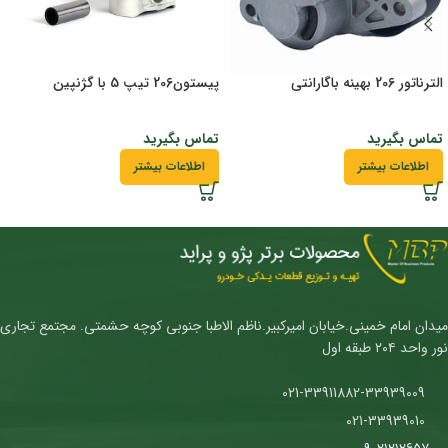
الترناتور 206 بهینه باگارانتی
پیستون206 تیپ 5 با گژنپین
تماس بگیرید
تماس بگیرید
اطلاعات بیشتر
اطلاعات بیشتر
میدان امام خمینی.خیابان امیرکبیر.ناظم الاطبا جنوبی کوچه حشمتی. مجتمع تجاری
نور واحد ۲۰۴ طبقه اول
021-33911882-33939009
021-33939010