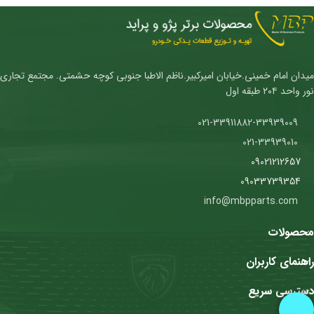
میدان امام خمینی.خیابان امیرکبیر.ناظم الاطبا جنوبی کوچه حشمتی. مجتمع تجاری
نور واحد ۲۰۴ طبقه اول
021-33911882-33939009
021-33939010
09021212657
09033739354
info@mbpparts.com
محصولات
راهنمای کاربران
دسترسی سریع