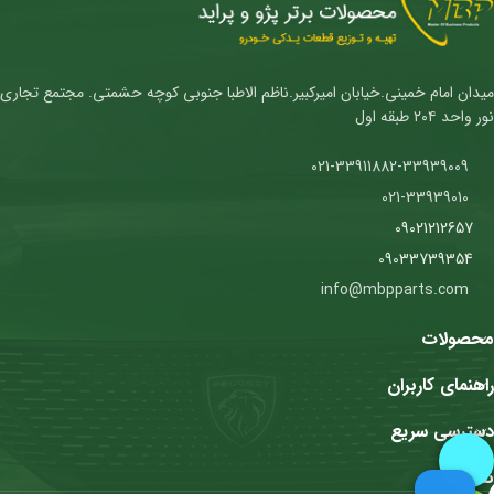
میدان امام خمینی.خیابان امیرکبیر.ناظم الاطبا جنوبی کوچه حشمتی. مجتمع تجاری
نور واحد ۲۰۴ طبقه اول
021-33911882-33939009
021-33939010
09021212657
09033739354
info@mbpparts.com
محصولات
راهنمای کاربران
دسترسی سریع
نمادها