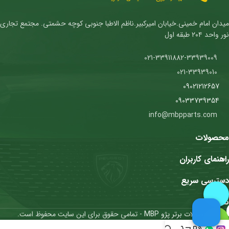
میدان امام خمینی.خیابان امیرکبیر.ناظم الاطبا جنوبی کوچه حشمتی. مجتمع تجاری
نور واحد ۲۰۴ طبقه اول
021-33911882-33939009
021-33939010
09021212657
09033739354
info@mbpparts.com
محصولات
راهنمای کاربران
دسترسی سریع
نمادها
محصولات برتر پژو MBP
- تمامی حقوق برای این سایت محفوظ است.