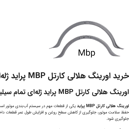
خرید اورینگ هلالی کارتل MBP پراید ژله‌ای تمام سیلیکون با 2 سال گارانتی | آب‌بندی مطمئن و دوام بالا
اورینگ هلالی کارتل MBP پراید ژله‌ای تمام سیلیکون؛ انتخابی مطمئن برای جلوگیری از نشتی روغن
اورینگ هلالی کارتل MBP پراید
یکی از قطعات مهم در سیستم آب‌بندی موتور است 
حفظ سلامت موتور، جلوگیری از کاهش سطح روغن و افزایش طول عمر قطعات داخلی ای
جلوگیری شود.