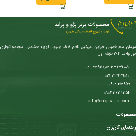
میدان امام خمینی.خیابان امیرکبیر.ناظم الاطبا جنوبی کوچه حشمتی. مجتمع تجاری
نور واحد ۲۰۴ طبقه اول
021-33911882-33939009
021-33939010
09021212657
09033739354
info@mbpparts.com
محصولات
راهنمای کاربران