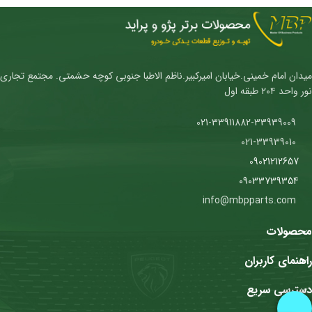
میدان امام خمینی.خیابان امیرکبیر.ناظم الاطبا جنوبی کوچه حشمتی. مجتمع تجاری
نور واحد ۲۰۴ طبقه اول
021-33911882-33939009
021-33939010
09021212657
09033739354
info@mbpparts.com
محصولات
راهنمای کاربران
دسترسی سریع