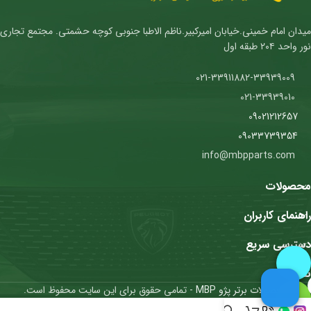
میدان امام خمینی.خیابان امیرکبیر.ناظم الاطبا جنوبی کوچه حشمتی. مجتمع تجاری
نور واحد ۲۰۴ طبقه اول
021-33911882-33939009
021-33939010
09021212657
09033739354
info@mbpparts.com
محصولات
راهنمای کاربران
دسترسی سریع
نمادها
محصولات برتر پژو MBP
- تمامی حقوق برای این سایت محفوظ است.